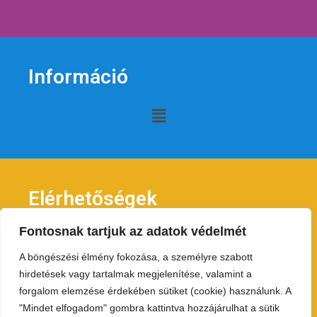
Információ
Elérhetőségek
Fontosnak tartjuk az adatok védelmét
Levelezési cím:
1025 Budaest, Boróka u. 9.
A böngészési élmény fokozása, a személyre szabott
hirdetések vagy tartalmak megjelenítése, valamint a
E-mail:
forgalom elemzése érdekében sütiket (cookie) használunk. A
tulsullyalelni@gmail.com
"Mindet elfogadom" gombra kattintva hozzájárulhat a sütik