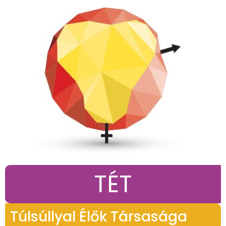
TÉT
Túlsúllyal Élők Társasága