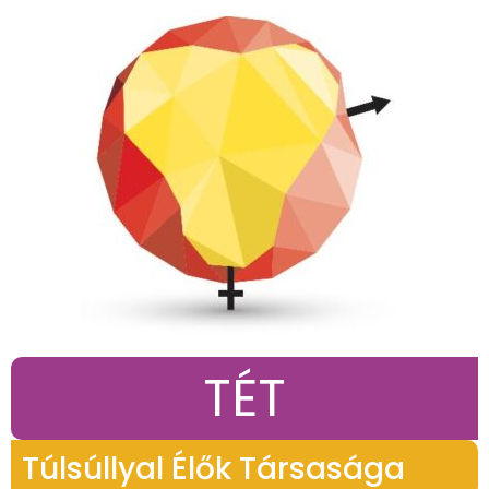
TÉT
Túlsúllyal Élők Társasága