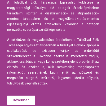
A Túlsúllyal Élők Társasága Egyesület küldetése a
magyarországi túlsúllyal élő betegek érdekképviselete
társadalmi szinten a diszkrimináció- és stigmatizáció-
mentes társadalom és a megkülönböztetés-mentes
egészségügyi ellátás érdekében, valamint a betegek
nemzetközi, európai szintű képviselete.
A célkitűzések megvalósítása érdekében a Túlsúllyal Élők
Társasága egyesület elsősorban a túlsúllyal élőknek ajánlja a
csatlakozást, de szívesen várjuk az érdeklődő
szakembereket is. Továbbá azokat is szeretettel várjuk,
akiknek családjában vagy környezetében jelent problémát az
elhízás, és azokat is, akik szakmailag megalapozott
információt szeretnének kapni erről az időszerű és
megoldást sürgető területről, legyenek ideális súlyúak,
túlsúlyosak vagy elhízottak.
Bővebben