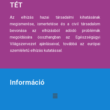
TÉT
Az elhízás hazai társadalmi kihatásának
megismerése, ismertetése és a civil társadalom
bevonása az elhízásból adódó problémák
megoldására összhangban az Egészségügyi
Világszervezet ajánlásaival, továbbá az európai
szemléletű elhízás kutatással.
Információ