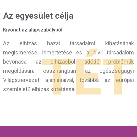
Az egyesület célja
Kivonat az alapszabályból
Az elhízás hazai társadalmi kihatásának
TÉT
megismerése, ismertetése és a civil társadalom
bevonása az elhízásból adódó problémák
megoldására összhangban az Egészségügyi
Világszervezet ajánlásaival, továbbá az európai
szemléletű elhízás kutatással.