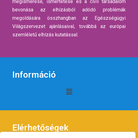
megismerése, ismertetése és a civil társadalom
bevonása az elhízásból adódó problémák
megoldására összhangban az Egészségügyi
Világszervezet ajánlásaival, továbbá az európai
szemléletű elhízás kutatással.
Információ
Elérhetőségek