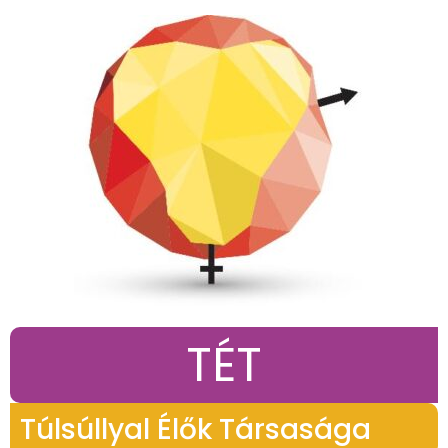
TÉT
Túlsúllyal Élők Társasága